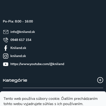
á
p
ä
t
Po-Pia: 8:00 - 16:00
i
e
info
@
kniland.sk
0948 617 154
Kniland.sk
kniland.sk
https://www.youtube.com/@kniland
Kategórie
Všetko o nákupe
Tento web používa súbory cookie. Ďalším prechádzaním
tohto webu vyjadrujete súhlas s ich používaním.