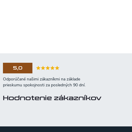
5,0
Hodnotenie zákazníkov
Z