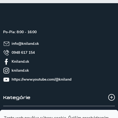
Z
á
p
ä
t
Po-Pia: 8:00 - 16:00
i
e
info
@
kniland.sk
0948 617 154
Kniland.sk
kniland.sk
https://www.youtube.com/@kniland
Kategórie
Všetko o nákupe