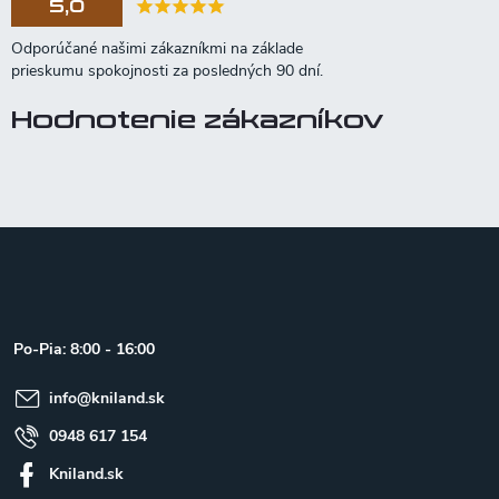
5,0
Hodnotenie zákazníkov
Z
á
p
ä
t
Po-Pia: 8:00 - 16:00
i
e
info
@
kniland.sk
0948 617 154
Kniland.sk