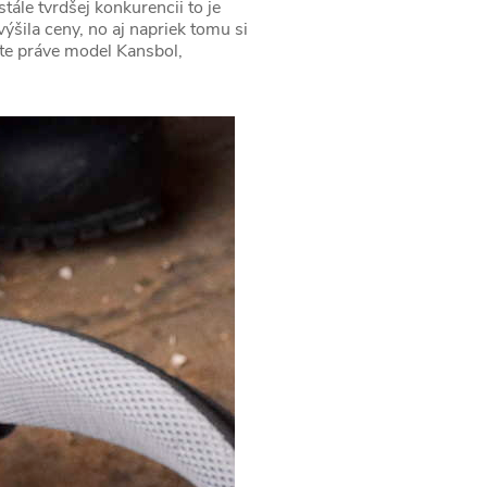
ále tvrdšej konkurencii to je
šila ceny, no aj napriek tomu si
íte práve model Kansbol,