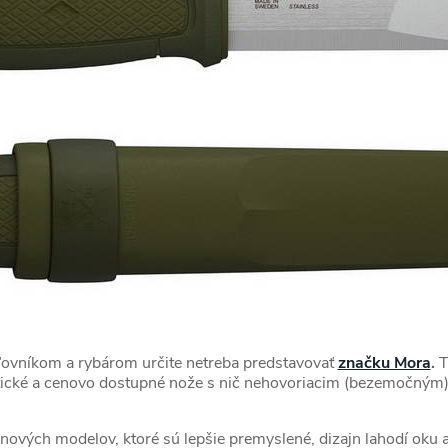
ľovníkom a rybárom určite netreba predstavovať
značku Mora
.
T
ktické a cenovo dostupné nože s nič nehovoriacim (bezemočným
nových modelov, ktoré sú lepšie premyslené, dizajn lahodí oku a