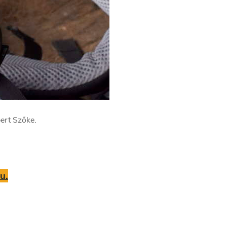
ert Szőke.
u.