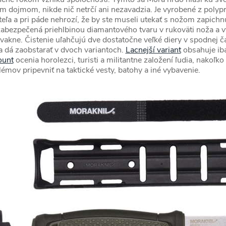
dojmom, nikde nič netrčí ani nezavadzia. Je vyrobené z polyp
eľa a pri páde nehrozí, že by ste museli utekať s nožom zapichn
zabezpečená priehlbinou diamantového tvaru v rukoväti noža a v
vakne. Čistenie uľahčujú dve dostatočne veľké diery v spodnej ča
a dá zaobstarať v dvoch variantoch.
Lacnejší variant
obsahuje iba
ount
ocenia horolezci, turisti a militantne založení ľudia, nakoľk
lémov pripevniť na taktické vesty, batohy a iné vybavenie.