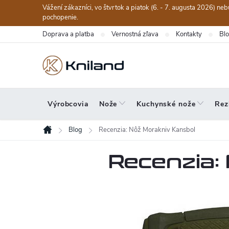
Prejsť
Vážení zákazníci, vo štvrtok a piatok (6. - 7. augusta 2026) n
na
pochopenie.
obsah
Doprava a platba
Vernostná zľava
Kontakty
Bl
Výrobcovia
Nože
Kuchynské nože
Rez
Blog
Recenzia: Nôž Morakniv Kansbol
Domov
Recenzia: