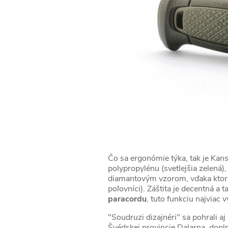
Čo sa ergonómie týka, tak je Kans
polypropylénu (svetlejšia zelená)
diamantovým vzorom, vďaka ktorém
poľovníci). Záštita je decentná a 
paracordu
, tuto funkciu najviac v
"Soudruzi dizajnéri" sa pohrali aj
Švédskej provincie Dalarna, dopl