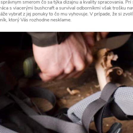
správnym smerom čo sa týka dizajnu a kvality spracovania. Pri st
ca s viacerými bushcraft a survival odborníkmi však trošku navý
káže vybrať z jej ponuky to čo mu vyhovuje. V prípade, že si zvol
ík, ktorý Vás rozhodne nesklame.