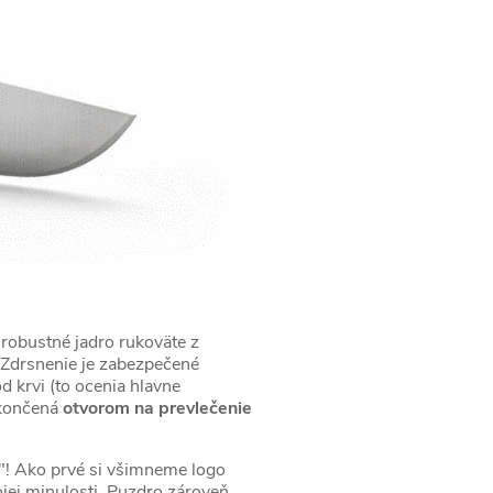
 robustné jadro rukoväte z
. Zdrsnenie je zabezpečené
 krvi (to ocenia hlavne
 ukončená
otvorom na prevlečenie
v"! Ako prvé si všimneme logo
jej minulosti. Puzdro zároveň