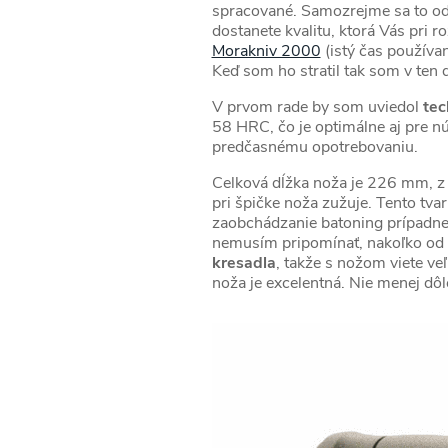
spracované. Samozrejme sa to odra
dostanete kvalitu, ktorá Vás pri
Morakniv 2000
(istý čas používan
Keď som ho stratil tak som v ten 
V prvom rade by som uviedol
tec
58 HRC, čo je optimálne aj pre n
predčasnému opotrebovaniu.
Celková dĺžka noža je 226 mm, z
pri špičke noža zužuje. Tento tvar
zaobchádzanie batoning prípadne s
nemusím pripomínať, nakoľko od v
kresadla
, takže s nožom viete ve
noža je excelentná. Nie menej dôle