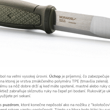
bol na veľmi vysokej úrovni.
Úchop
je príjemný, čo zabezpečuje
, na ktorej je vrstva zmäkčeného polyméru TPE (tmavšia zelená)
u sa nôž dobre drží aj keď máte spotené, mastné alebo ruky od
taktiež zabraňuje skĺznutiu ruky na čepeľ pri bodaní. Rukoväť je
yužijete pri sekaní.
 s
puzdrom
, ktoré konečne nepôsobí ako na nožíku z "kolotočo
nené rokom vzniku spoločnosti. Týmto sa Mora hrdo hlási ku svo