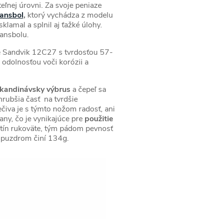
eľnej úrovni. Za svoje peniaze
ansbol
,
ktorý vychádza z modelu
klamal a splnil aj ťažké úlohy.
Kansbolu.
le Sandvik 12C27 s tvrdosťou 57-
odolnosťou voči korózii a
kandinávsky výbrus
a čepeľ sa
hrubšia časť na tvrdšie
ečiva je s týmto nožom radosť, ani
ny, čo je vynikajúce pre
použitie
retín rukoväte, tým pádom pevnosť
 s puzdrom činí 134g.