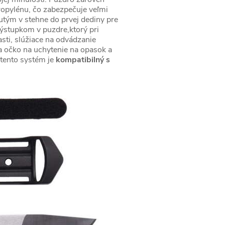
ropylénu, čo zabezpečuje veľmi
utým v stehne do prvej dediny pre
ýstupkom v puzdre,ktorý pri
sti, slúžiace na odvádzanie
 očko na uchytenie na opasok a
o tento systém je
kompatibilný s