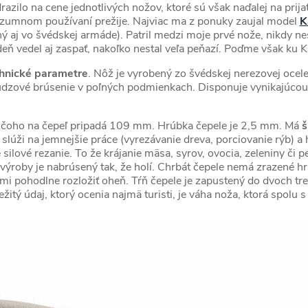
zilo na cene jednotlivých nožov, ktoré sú však naďalej na prijat
 rozumnom používaní prežije. Najviac ma z ponuky zaujal model
K
ý aj vo švédskej armáde). Patril medzi moje prvé nože, nikdy nes
deň vedel aj zaspať, nakoľko nestal veľa peňazí. Poďme však ku 
hnické parametre
. Nôž je vyrobený zo švédskej nerezovej oce
údzové brúsenie v poľných podmienkach. Disponuje vynikajúcou 
 čoho na čepeľ pripadá 109 mm. Hrúbka čepele je 2,5 mm. Má
š
 slúži na jemnejšie práce (vyrezávanie dreva, porciovanie rýb) a 
ilové rezanie. To že krájanie mäsa, syrov, ovocia, zeleniny či p
ýroby je nabrúsený tak, že holí. Chrbát čepele nemá zrazené hra
ľmi pohodlne rozložiť oheň. Tŕň čepele je zapustený do dvoch t
žitý údaj, ktorý ocenia najmä turisti, je váha noža, ktorá spolu