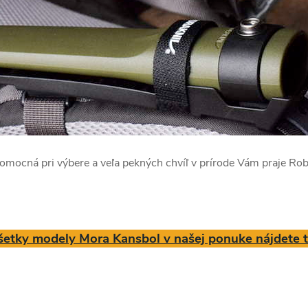
omocná pri výbere a veľa pekných chvíľ v prírode Vám praje Rob
šetky modely Mora Kansbol v našej ponuke nájdete t