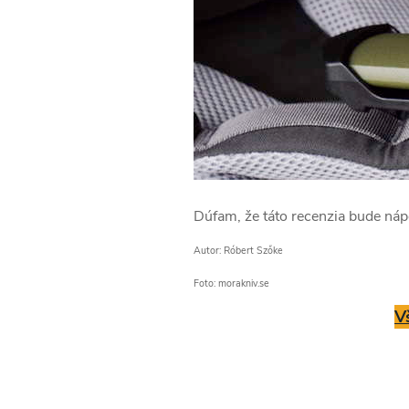
Dúfam, že táto recenzia bude náp
Autor: Róbert Szőke
Foto: morakniv.se
V