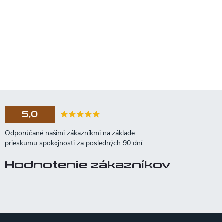
5,0
Hodnotenie zákazníkov
Z