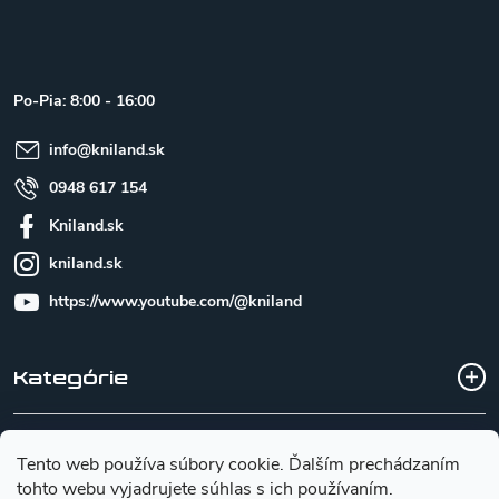
á
p
ä
t
Po-Pia: 8:00 - 16:00
i
e
info
@
kniland.sk
0948 617 154
Kniland.sk
kniland.sk
https://www.youtube.com/@kniland
Kategórie
Všetko o nákupe
Tento web používa súbory cookie. Ďalším prechádzaním
tohto webu vyjadrujete súhlas s ich používaním.