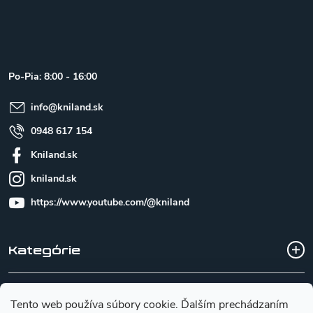
Z
á
p
ä
t
Po-Pia: 8:00 - 16:00
i
e
info
@
kniland.sk
0948 617 154
Kniland.sk
kniland.sk
https://www.youtube.com/@kniland
Kategórie
Všetko o nákupe
Tento web používa súbory cookie. Ďalším prechádzaním