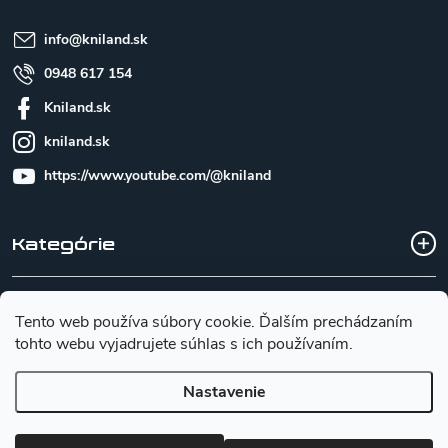
i
e
info
@
kniland.sk
0948 617 154
Kniland.sk
kniland.sk
https://www.youtube.com/@kniland
Kategórie
Všetko o nákupe
Tento web používa súbory cookie. Ďalším prechádzaním
tohto webu vyjadrujete súhlas s ich používaním.
Základné informácie pre výber noža
Nastavenie
Copyright 2026
Kniland.sk
. Všetky práva vyhradené.
Upraviť