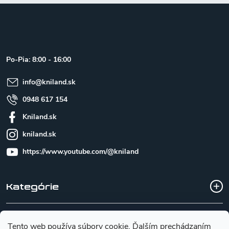
Z
á
p
ä
t
Po-Pia: 8:00 - 16:00
i
e
info
@
kniland.sk
0948 617 154
Kniland.sk
kniland.sk
https://www.youtube.com/@kniland
Kategórie
Všetko o nákupe
Tento web používa súbory cookie. Ďalším prechádzaním