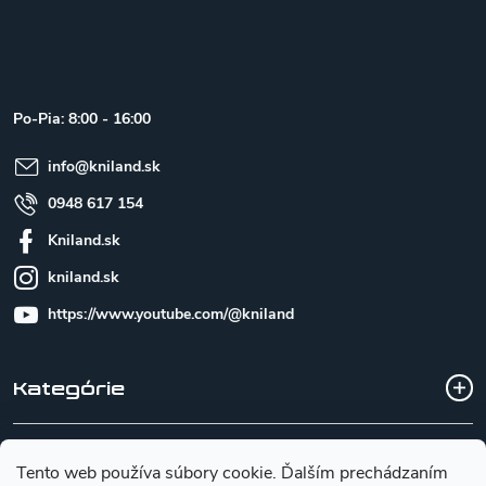
Z
á
p
ä
t
Po-Pia: 8:00 - 16:00
i
e
info
@
kniland.sk
0948 617 154
Kniland.sk
kniland.sk
https://www.youtube.com/@kniland
Kategórie
Všetko o nákupe
Tento web používa súbory cookie. Ďalším prechádzaním