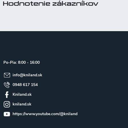
Hodnotenie zákazníkov
Z
á
p
ä
t
Po-Pia: 8:00 - 16:00
i
e
info
@
kniland.sk
0948 617 154
Kniland.sk
kniland.sk
https://www.youtube.com/@kniland