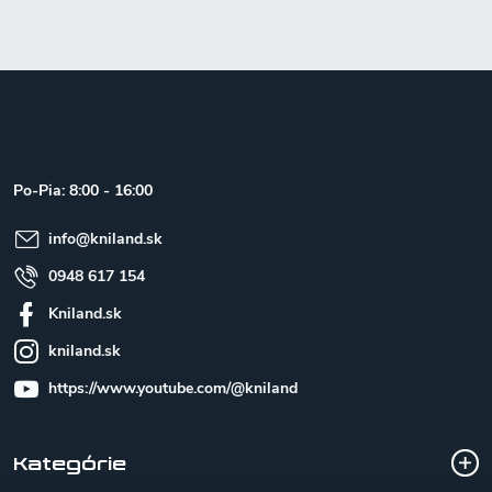
Z
á
p
ä
t
Po-Pia: 8:00 - 16:00
i
e
info
@
kniland.sk
0948 617 154
Kniland.sk
kniland.sk
https://www.youtube.com/@kniland
Kategórie