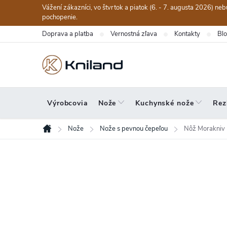
Prejsť
Vážení zákazníci, vo štvrtok a piatok (6. - 7. augusta 2026) n
na
pochopenie.
obsah
Doprava a platba
Vernostná zľava
Kontakty
Bl
Výrobcovia
Nože
Kuchynské nože
Rez
Nože
Nože s pevnou čepeľou
Nôž Morakniv 
Domov