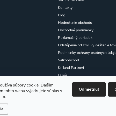
Vernostná zľava
Kontakty
Blog
Hodnotenie obchodu
Obchodné podmienky
Reklamačný poriadok
Odstúpenie od zmluvy (vrátenie tov
Podmienky ochrany osobných údaj
Veľkoobchod
Kniland Partneri
O nás
Osobný odber
oužíva súbory cookie. Ďalším
Odmietnuť
Moja objednávka
m tohto webu vyjadrujete súhlas s
ním.
ie
ť nastavenie cookies