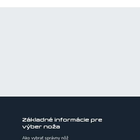
Základné informácie pre
výber noža
Ako vybrať správny nôž