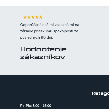
Hodnotenie
zákazníkov
Z
á
p
Kategó
ä
Po-Pia: 8:00 - 16:00