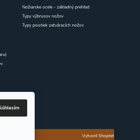
Nožiarske ocele - základný prehľad
Typy výbrusov nožov
Typy poistiek zatváracích nožov
aru)
ov
Súhlasím
Vytvoril Shoptet