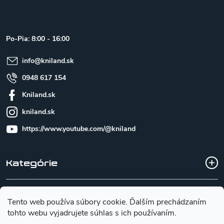
á
p
ä
t
Po-Pia: 8:00 - 16:00
i
e
info
@
kniland.sk
0948 617 154
Kniland.sk
kniland.sk
https://www.youtube.com/@kniland
Kategórie
Všetko o nákupe
Tento web používa súbory cookie. Ďalším prechádzaním
tohto webu vyjadrujete súhlas s ich používaním.