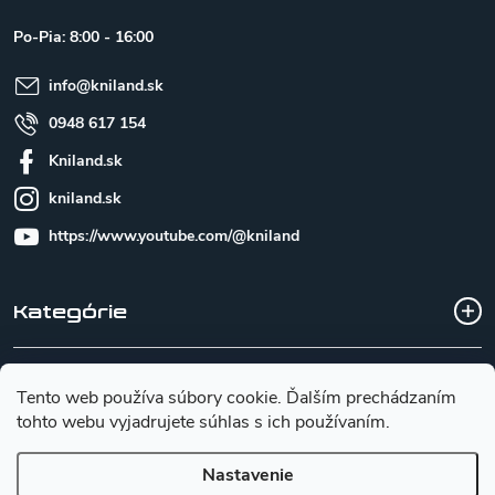
ä
t
Po-Pia: 8:00 - 16:00
i
e
info
@
kniland.sk
0948 617 154
Kniland.sk
kniland.sk
https://www.youtube.com/@kniland
Kategórie
Všetko o nákupe
Tento web používa súbory cookie. Ďalším prechádzaním
tohto webu vyjadrujete súhlas s ich používaním.
Základné informácie pre výber noža
Nastavenie