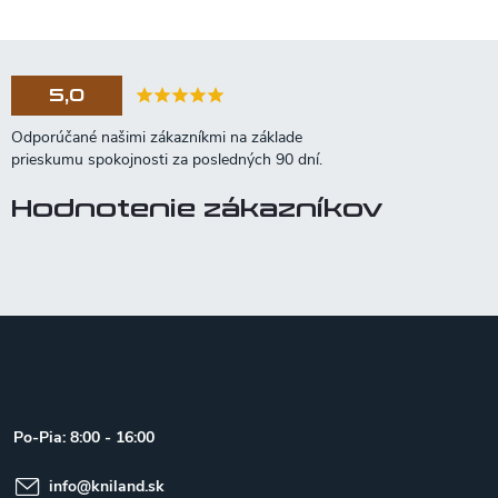
5,0
Hodnotenie zákazníkov
Z
á
p
ä
t
Po-Pia: 8:00 - 16:00
i
e
info
@
kniland.sk