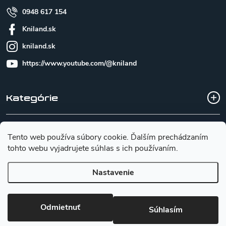
0948 617 154
Kniland.sk
kniland.sk
https://www.youtube.com/@kniland
Kategórie
Všetko o nákupe
Tento web používa súbory cookie. Ďalším prechádzaním
tohto webu vyjadrujete súhlas s ich používaním.
Základné informácie pre výber noža
Nastavenie
Copyright 2026
Kniland.sk
. Všetky práva vyhradené.
Upraviť
Odmietnuť
nastavenie cookies
Súhlasím