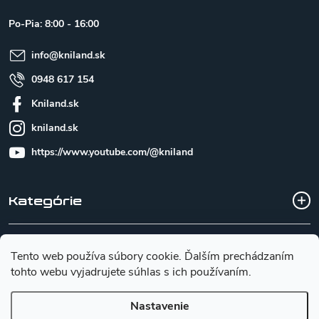
ä
t
Po-Pia: 8:00 - 16:00
i
e
info
@
kniland.sk
0948 617 154
Kniland.sk
kniland.sk
https://www.youtube.com/@kniland
Kategórie
Všetko o nákupe
Tento web používa súbory cookie. Ďalším prechádzaním
tohto webu vyjadrujete súhlas s ich používaním.
Základné informácie pre výber noža
Nastavenie