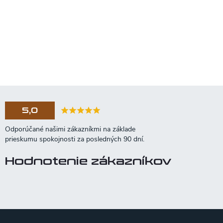
5,0
Hodnotenie zákazníkov
Z