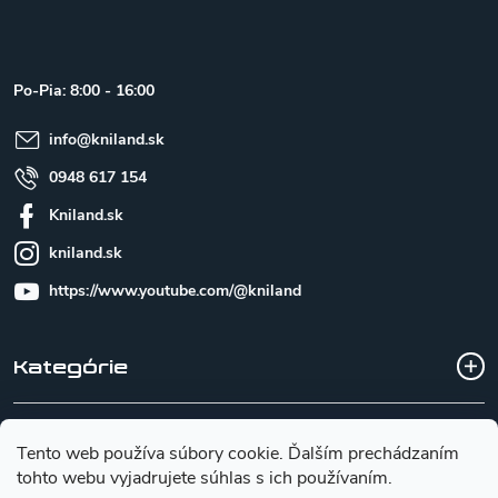
á
p
ä
t
Po-Pia: 8:00 - 16:00
i
e
info
@
kniland.sk
0948 617 154
Kniland.sk
kniland.sk
https://www.youtube.com/@kniland
Kategórie
Všetko o nákupe
Tento web používa súbory cookie. Ďalším prechádzaním
tohto webu vyjadrujete súhlas s ich používaním.