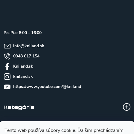
Z
á
p
ä
t
Po-Pia: 8:00 - 16:00
i
e
info
@
kniland.sk
0948 617 154
Kniland.sk
kniland.sk
https://www.youtube.com/@kniland
Kategórie
Všetko o nákupe
Tento web používa súbory cookie. Ďalším prechádzaním