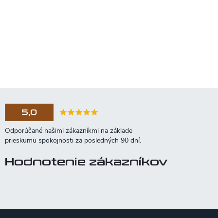
5,0
Hodnotenie zákazníkov
Z