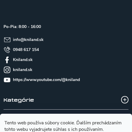
á
p
ä
t
Po-Pia: 8:00 - 16:00
i
e
info
@
kniland.sk
0948 617 154
Kniland.sk
kniland.sk
https://www.youtube.com/@kniland
Kategórie
Všetko o nákupe
Tento web používa súbory cookie. Ďalším prechádzaním
tohto webu vyjadrujete súhlas s ich používaním.