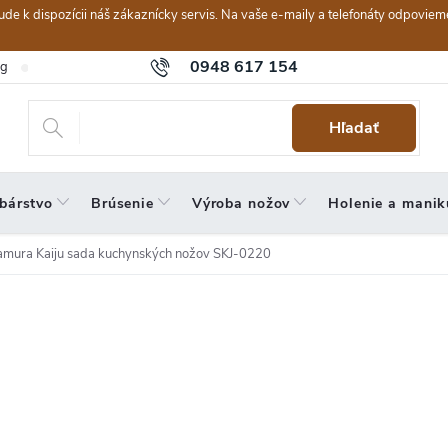
ebude k dispozícii náš zákaznícky servis. Na vaše e-maily a telefonáty odpov
0948 617 154
og
Hodnotenie obchodu
Obchodné podmienky
Reklamačný po
Hľadať
bárstvo
Brúsenie
Výroba nožov
Holenie a manik
amura Kaiju sada kuchynských nožov SKJ-0220