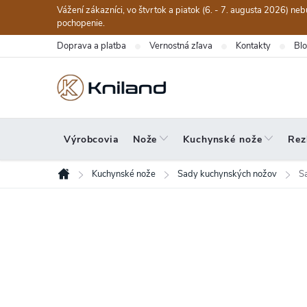
Prejsť
Vážení zákazníci, vo štvrtok a piatok (6. - 7. augusta 2026) n
na
pochopenie.
obsah
Doprava a platba
Vernostná zľava
Kontakty
Bl
Výrobcovia
Nože
Kuchynské nože
Rez
Kuchynské nože
Sady kuchynských nožov
S
Domov