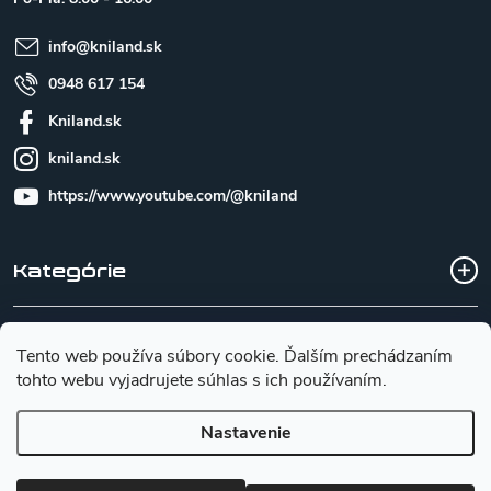
i
e
info
@
kniland.sk
0948 617 154
Kniland.sk
kniland.sk
https://www.youtube.com/@kniland
Kategórie
Všetko o nákupe
Tento web používa súbory cookie. Ďalším prechádzaním
tohto webu vyjadrujete súhlas s ich používaním.
Základné informácie pre výber noža
Nastavenie