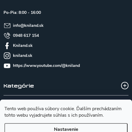
ä
t
Po-Pia: 8:00 - 16:00
i
e
info
@
kniland.sk
0948 617 154
Kniland.sk
kniland.sk
https://www.youtube.com/@kniland
Kategórie
Všetko o nákupe
Tento web používa súbory cookie. Ďalším prechádzaním
tohto webu vyjadrujete súhlas s ich používaním.
Základné informácie pre výber noža
Nastavenie