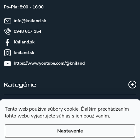
t
Po-Pia: 8:00 - 16:00
i
e
info
@
kniland.sk
0948 617 154
Kniland.sk
kniland.sk
https://www.youtube.com/@kniland
Kategórie
Všetko o nákupe
Tento web používa súbory cookie. Ďalším prechádzaním
tohto webu vyjadrujete súhlas s ich používaním.
Základné informácie pre výber noža
Nastavenie