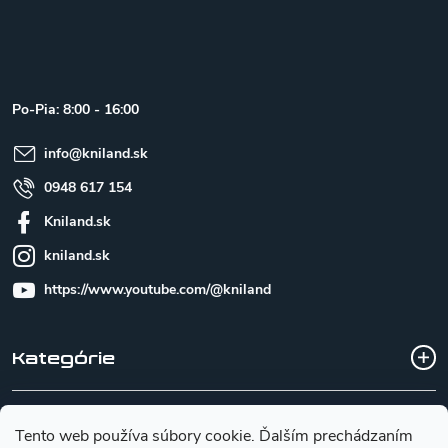
Z
á
p
ä
t
Po-Pia: 8:00 - 16:00
i
e
info
@
kniland.sk
0948 617 154
Kniland.sk
kniland.sk
https://www.youtube.com/@kniland
Kategórie
Všetko o nákupe
Tento web používa súbory cookie. Ďalším prechádzaním