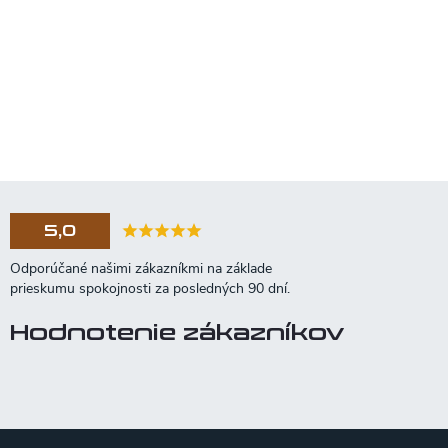
5,0
Hodnotenie zákazníkov
Z