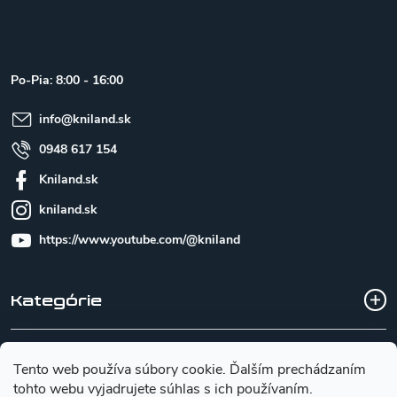
á
p
ä
t
Po-Pia: 8:00 - 16:00
i
e
info
@
kniland.sk
0948 617 154
Kniland.sk
kniland.sk
https://www.youtube.com/@kniland
Kategórie
Všetko o nákupe
Tento web používa súbory cookie. Ďalším prechádzaním
tohto webu vyjadrujete súhlas s ich používaním.