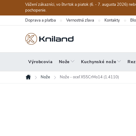
Prejsť
Vážení zákazníci, vo štvrtok a piatok (6. - 7. augusta 2026) n
na
pochopenie.
obsah
Doprava a platba
Vernostná zľava
Kontakty
Bl
Výrobcovia
Nože
Kuchynské nože
Rez
Nože
Nože - oceľ X55CrMo14 (1.4110)
Domov