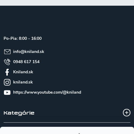
Z
á
p
ä
t
Po-Pia: 8:00 - 16:00
i
e
info
@
kniland.sk
0948 617 154
Kniland.sk
kniland.sk
https://www.youtube.com/@kniland
Kategórie
Všetko o nákupe