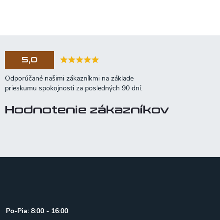
5,0
Hodnotenie zákazníkov
Z
á
p
ä
t
Po-Pia: 8:00 - 16:00
i