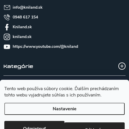
e
info
@
kniland.sk
0948 617 154
Kniland.sk
kniland.sk
https://www.youtube.com/@kniland
Kategórie
Všetko o nákupe
Tento web používa súbory cookie. Ďalším prechádzaním
tohto webu vyjadrujete súhlas s ich používaním.
Základné informácie pre výber noža
Nastavenie
Copyright 2026
Kniland.sk
. Všetky práva vyhradené.
Upraviť
Odmietnuť