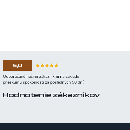
5,0
Hodnotenie zákazníkov
Z