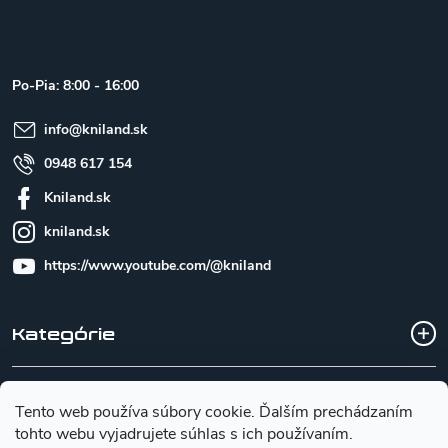
á
p
ä
t
Po-Pia: 8:00 - 16:00
i
e
info
@
kniland.sk
0948 617 154
Kniland.sk
kniland.sk
https://www.youtube.com/@kniland
Kategórie
Všetko o nákupe
Tento web používa súbory cookie. Ďalším prechádzaním
tohto webu vyjadrujete súhlas s ich používaním.