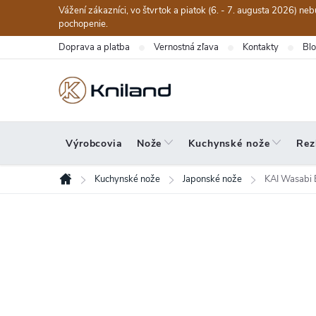
Prejsť
Vážení zákazníci, vo štvrtok a piatok (6. - 7. augusta 2026) n
na
pochopenie.
obsah
Doprava a platba
Vernostná zľava
Kontakty
Bl
Výrobcovia
Nože
Kuchynské nože
Rez
Kuchynské nože
Japonské nože
KAI Wasabi 
Domov