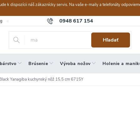
ebude k dispozícii náš zákaznícky servis. Na vaše e-maily a telefonáty odpov
0948 617 154
og
Hodnotenie obchodu
Obchodné podmienky
Reklamačný po
Hľadať
bárstvo
Brúsenie
Výroba nožov
Holenie a manik
Black Yanagiba kuchynský nôž 15,5 cm 6715Y