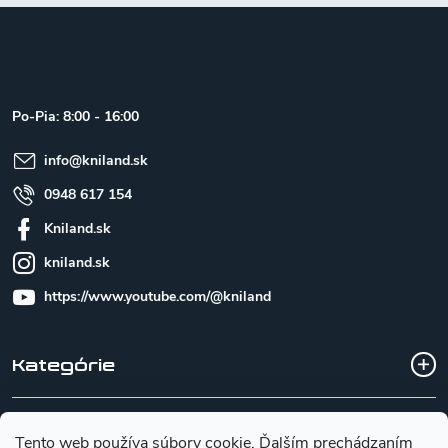
Z
á
p
ä
t
Po-Pia: 8:00 - 16:00
i
e
info
@
kniland.sk
0948 617 154
Kniland.sk
kniland.sk
https://www.youtube.com/@kniland
Kategórie
Všetko o nákupe
Tento web používa súbory cookie. Ďalším prechádzaním