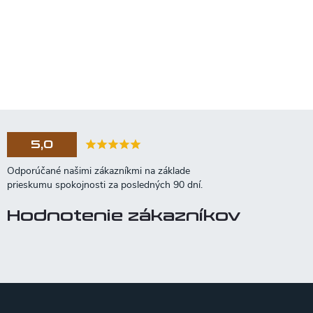
5,0
Hodnotenie zákazníkov
Z
á