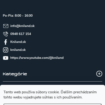
p
ä
t
Po-Pia: 8:00 - 16:00
i
e
info
@
kniland.sk
0948 617 154
Kniland.sk
kniland.sk
https://www.youtube.com/@kniland
Kategórie
Všetko o nákupe
Tento web používa súbory cookie. Ďalším prechádzaním
tohto webu vyjadrujete súhlas s ich používaním.
Základné informácie pre výber noža