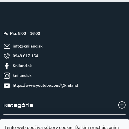
Z
á
p
ä
t
Po-Pia: 8:00 - 16:00
i
e
info
@
kniland.sk
0948 617 154
Kniland.sk
kniland.sk
https://www.youtube.com/@kniland
Kategórie
Všetko o nákupe
Tento web používa súbory cookie. Ďalším prechádzaním